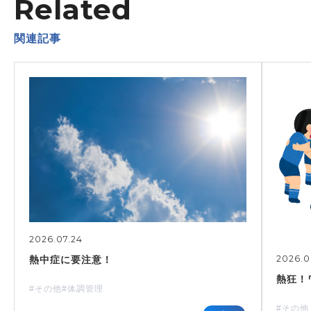
Related
関連記事
2026.07.24
2026.0
熱中症に要注意！
熱狂！
#その他
#体調管理
#その他