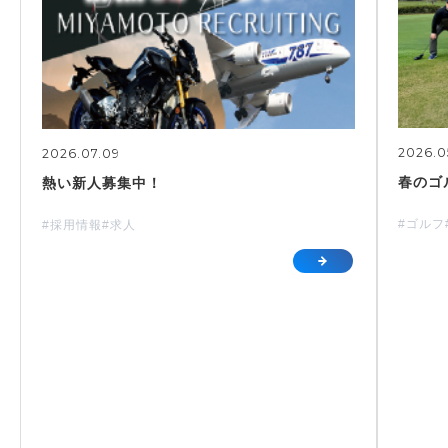
2026.0
2026.07.09
春のゴ
熱い新人募集中！
#ゴルフ
#採用情報
#求人