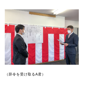
（辞令を受け取るA君）