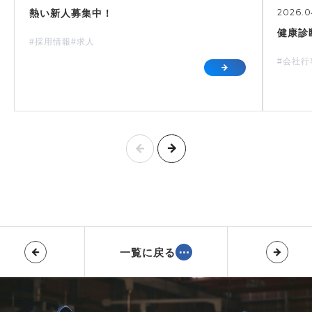
2026.0
熱い新人募集中！
健康診
#採用情報
#求人
#会社
一覧に戻る