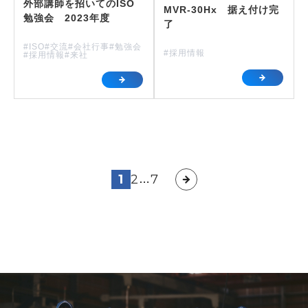
外部講師を招いてのISO
MVR-30Hx 据え付け完
勉強会 2023年度
了
#ISO
#交流
#会社行事
#勉強会
#採用情報
#採用情報
#来社
投
1
2
7
…
稿
の
ペ
ー
ジ
送
り