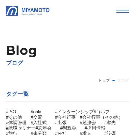
Blog
ブログ
トップ
ブログ
タグ一覧
#ISO
#only
#インターンシップ
#ゴルフ
#その他
#交流
#会社行事
#会社行事（その他）
#体調管理
#入社式
#出張
#勉強会
#客先
#就職セミナー
#忘年会
#懇親会
#採用情報
#旅行
#未分類
#来社
#求人
#設備