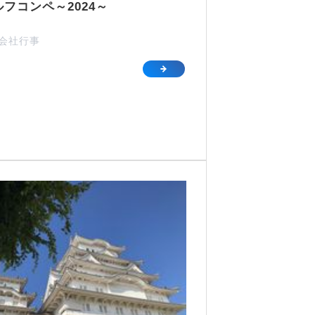
フコンペ～2024～
#会社行事