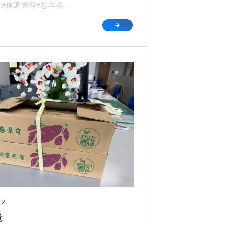
事
#体調管理
#忘年会
22
覚