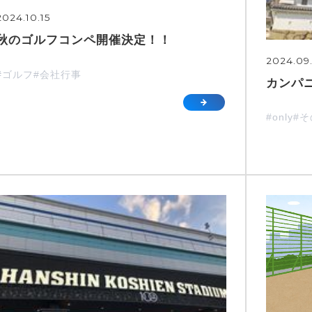
2024.10.15
秋のゴルフコンペ開催決定！！
2024.09
#ゴルフ
#会社行事
カンパ
#only
#