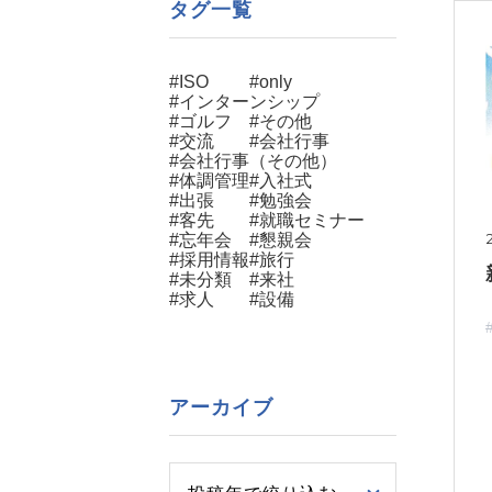
タグ一覧
#ISO
#only
#インターンシップ
#ゴルフ
#その他
#交流
#会社行事
#会社行事（その他）
#体調管理
#入社式
#出張
#勉強会
#客先
#就職セミナー
#忘年会
#懇親会
#採用情報
#旅行
#未分類
#来社
#求人
#設備
アーカイブ