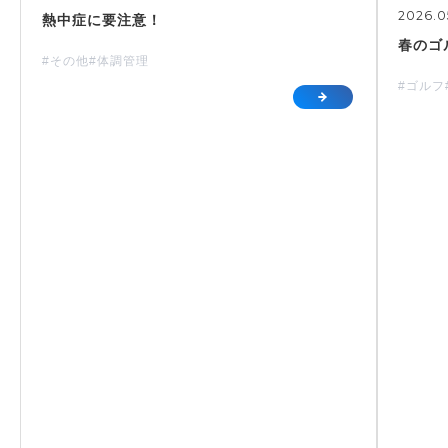
2026.0
熱中症に要注意！
春のゴ
#その他
#体調管理
#ゴルフ