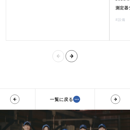
測定器
#設備
一覧に戻る