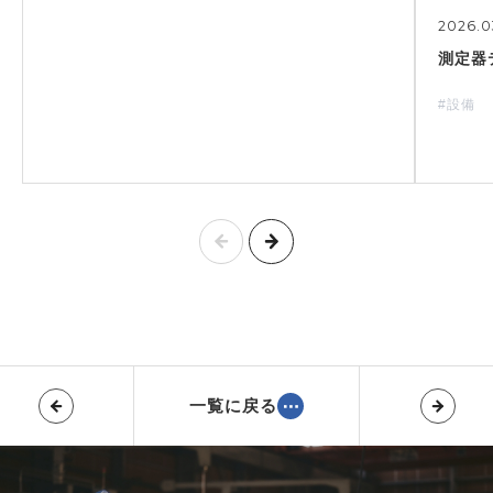
2026.0
測定器
#設備
一覧に戻る