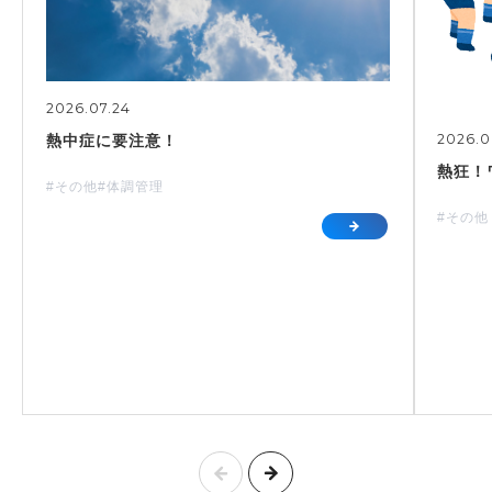
2026.07.24
2026.0
熱中症に要注意！
熱狂！
#その他
#体調管理
#その他