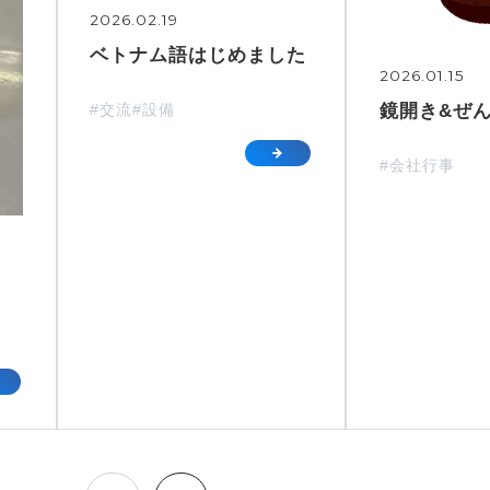
2026.02.19
ベトナム語はじめました
2026.01.15
鏡開き&ぜ
#交流
#設備
#会社行事