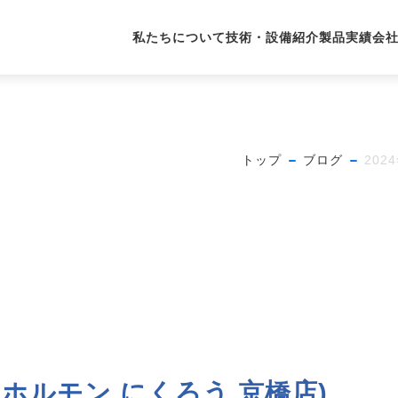
私たちについて
技術・設備紹介
製品実績
会
トップ
ブログ
202
焼肉ホルモン にくろう 京橋店)