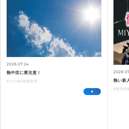
2026.07.24
2026.0
熱中症に要注意！
熱い新
#その他
#体調管理
#採用情