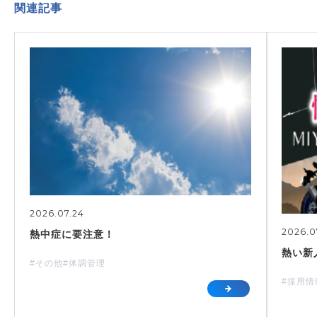
関連記事
2026.07.24
2026.0
熱中症に要注意！
熱い新
#その他
#体調管理
#採用情