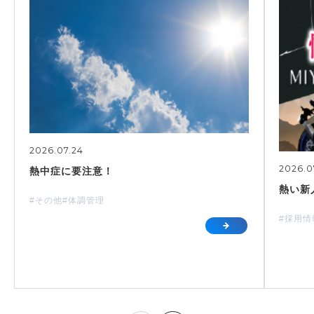
2026.07.24
2026.0
熱中症に要注意！
熱い新
#その他
#体調管理
#採用情