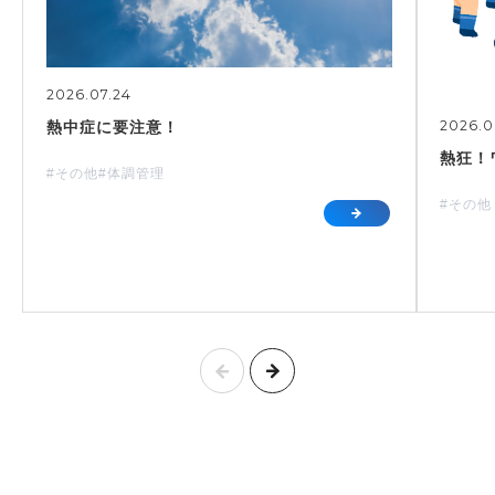
2026.07.24
2026.0
熱中症に要注意！
熱狂！
#その他
#体調管理
#その他