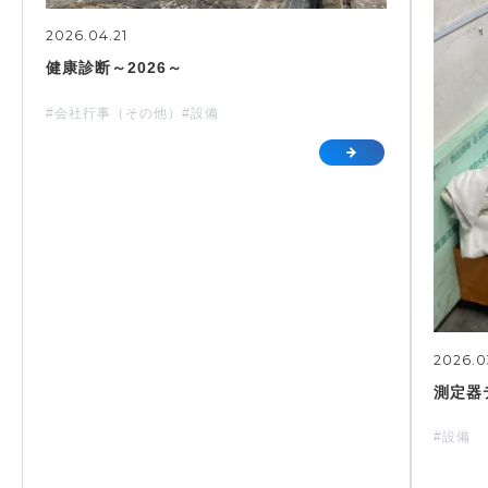
2026.04.21
健康診断～2026～
#会社行事（その他）
#設備
2026.0
測定器
#設備