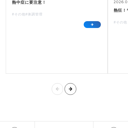
2026.0
熱中症に要注意！
熱狂！
#その他
#体調管理
#その他