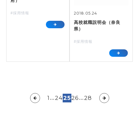
府）
2018.05.24
#採用情報
高校就職説明会（奈良
県）
#採用情報
投
1
24
25
26
28
…
…
稿
の
ペ
ー
ジ
送
り