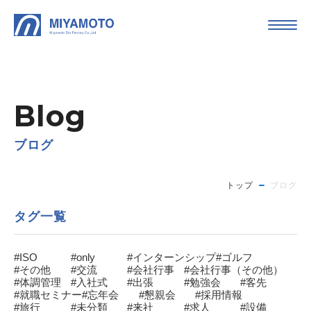
Blog
ブログ
トップ
ブログ
タグ一覧
#ISO
#only
#インターンシップ
#ゴルフ
#その他
#交流
#会社行事
#会社行事（その他）
#体調管理
#入社式
#出張
#勉強会
#客先
#就職セミナー
#忘年会
#懇親会
#採用情報
#旅行
#未分類
#来社
#求人
#設備