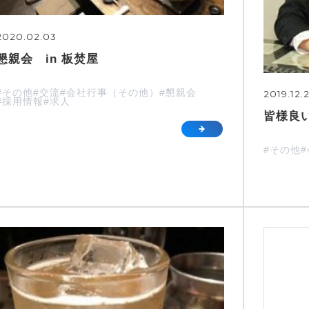
2020.02.03
懇親会 in 板焚屋
#その他
#交流
#会社行事（その他）
#懇親会
2019.12.
#採用情報
#求人
皆様良
#その他