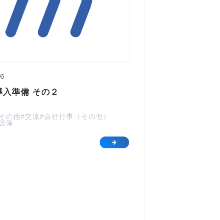
06
導入準備 その２
#その他
#交流
#会社行事（その他）
#設備