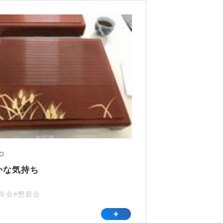
10
かな気持ち
忘年会
#懇親会