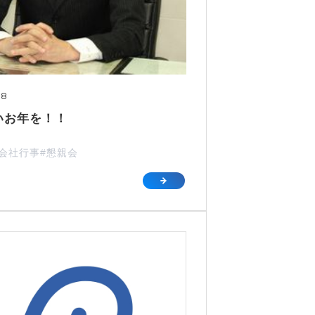
28
いお年を！！
#会社行事
#懇親会