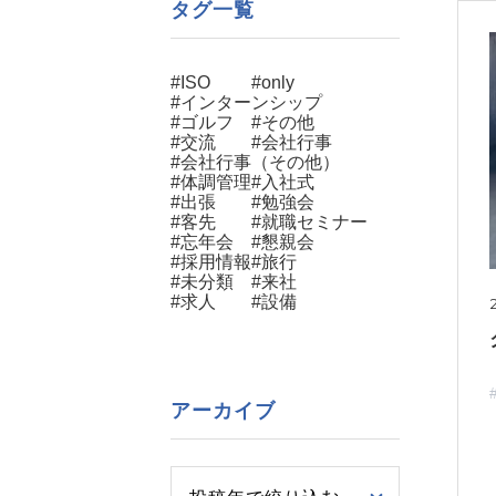
タグ一覧
#ISO
#only
#インターンシップ
#ゴルフ
#その他
#交流
#会社行事
#会社行事（その他）
#体調管理
#入社式
#出張
#勉強会
#客先
#就職セミナー
#忘年会
#懇親会
#採用情報
#旅行
#未分類
#来社
#求人
#設備
アーカイブ