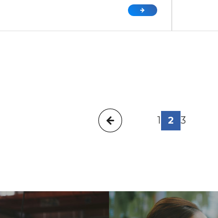
投
1
2
3
稿
の
ペ
ー
ジ
送
り